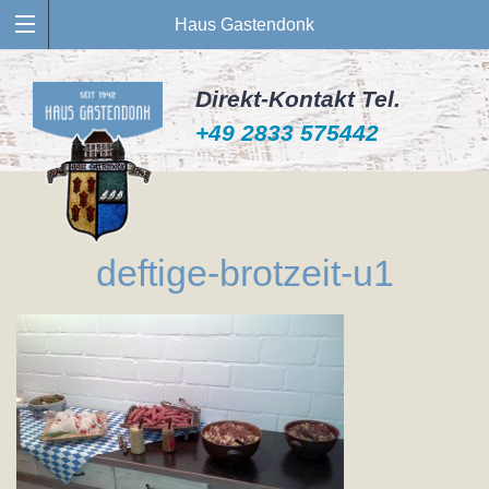
Haus Gastendonk
Direkt-Kontakt Tel.
+49 2833 575442
deftige-brotzeit-u1