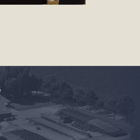
Caterer
e