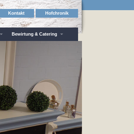
Kontakt
Hofchronik
Bewirtung & Catering
Einfaches Frühstück
Reichhaltiges Früchstück
Deftige Brotzeit
Kaffeekränzchen
Weckmann-Essen
Niederrheinische Kaffeetafel
Getränke