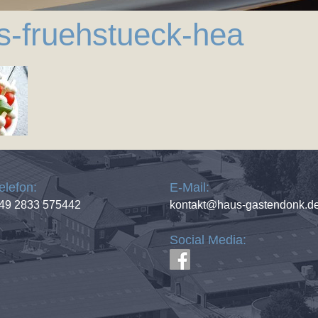
es-fruehstueck-hea
elefon:
E-Mail:
49 2833 575442
kontakt@haus-gastendonk.d
Social Media: