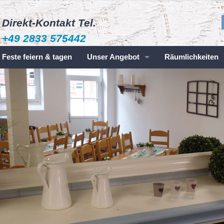
Direkt-Kontakt Tel.
+49 2833 575442
Feste feiern & tagen
Unser Angebot
Räumlichkeiten
Räume für Feiern
Das Stübchen
Tagungsraum
Büffetraum
Gruppen
Küche
Betriebsführung
Tannenbaumverkauf