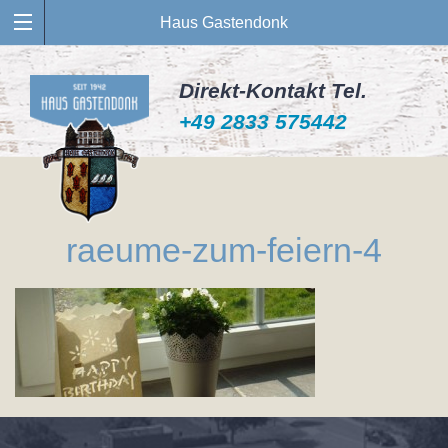
Haus Gastendonk
Direkt-Kontakt Tel.
+49 2833 575442
raeume-zum-feiern-4